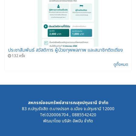
ประชาสัมพันธ์ สวัสดิการ ผู้ป่วยทุพพลภาพ และสมาชิกติดเตียง
132 ครั้ง
ดูทั้งหมด
สหกรณ์ออมทรัพย์สาธารณสุขปทุมธานี จำกัด
83 ถ.ปทุมรังสิต ต.บางปรอก อ.เมือง จ.ปทุมธานี 12000
Tel.020006704 , 0885542420
พัฒนาโดย
บริษัท อัพบีน จำกัด