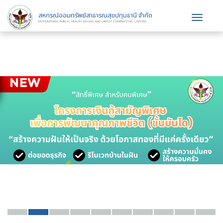
สหกรณ์ออมทรัพย์สาธารณสุขปทุมธานี จำกัด
Toggle
PATHUMTHANI PUBLIC HEALTH SAVING AND CREDIT COOPERATIVE, LIMITED
navigat