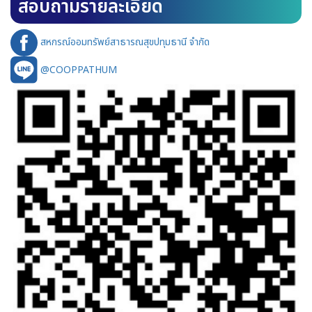
สอบถามรายละเอียด
สหกรณ์ออมทรัพย์สาธารณสุขปทุมธานี จำกัด
@COOPPATHUM