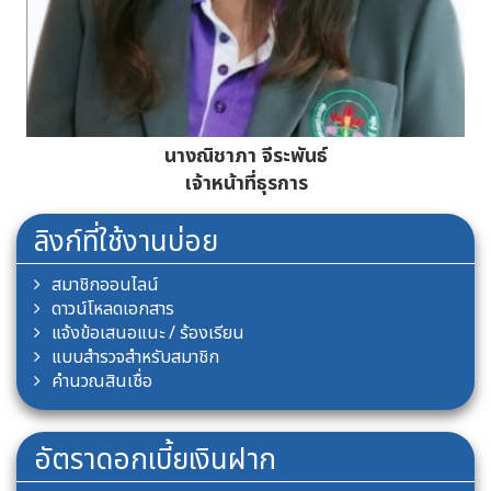
นางศรีแพร หิรัญพฤกษ์
เจ้าหน้าที่สินเชื่อ
ลิงก์ที่ใช้งานบ่อย
สมาชิกออนไลน์
ดาวน์โหลดเอกสาร
แจ้งข้อเสนอแนะ / ร้องเรียน
แบบสำรวจสำหรับสมาชิก
คำนวณสินเชื่อ
อัตราดอกเบี้ยเงินฝาก